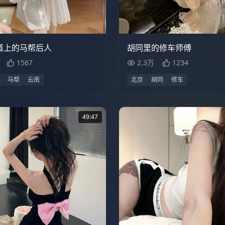
万
57:36
2.3万
道上的马帮后人
胡同里的修车师傅
1567
2.3万
1234
马帮
云南
北京
胡同
修车
49:47