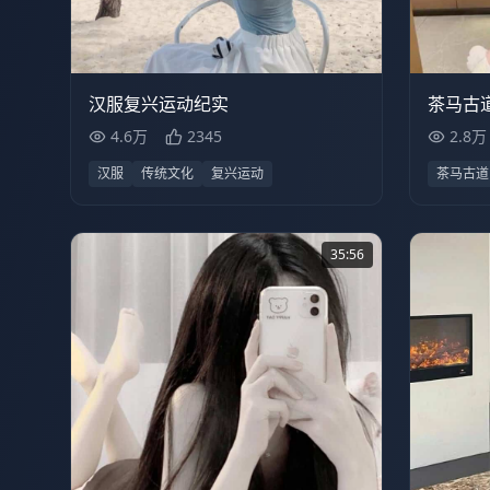
4.6万
54:05
2.8
汉服复兴运动纪实
茶马古
4.6万
2345
2.8万
汉服
传统文化
复兴运动
茶马古道
35:56