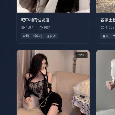
1.7
1.9万
35:56
客家土
城中村的理发店
1.7万
1.9万
987
客家
深圳
城中村
理发店
39:05