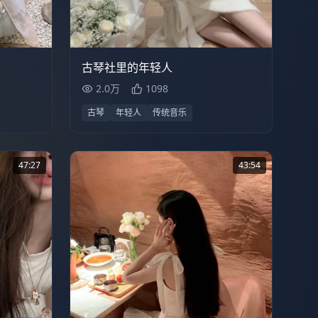
30:34
2.0万
46:29
古琴社里的年轻人
2.0万
1098
古琴
年轻人
传统音乐
47:27
43:54