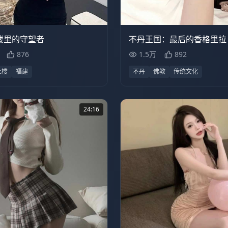
万
49:47
1.5万
楼里的守望者
不丹王国：最后的香格里拉
876
1.5万
892
土楼
福建
不丹
佛教
传统文化
24:16
9876