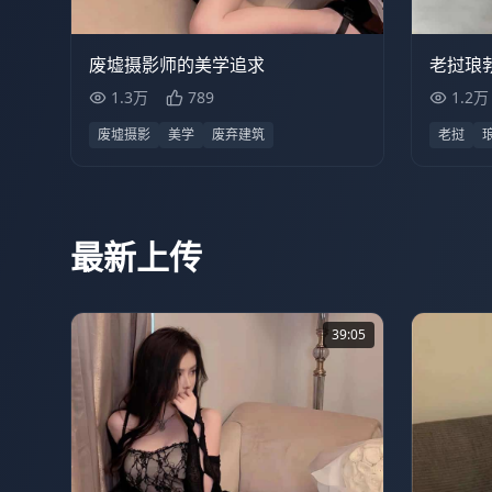
1.3万
39:05
1.2
废墟摄影师的美学追求
老挝琅
1.3万
789
1.2万
废墟摄影
美学
废弃建筑
老挝
最新上传
39:05