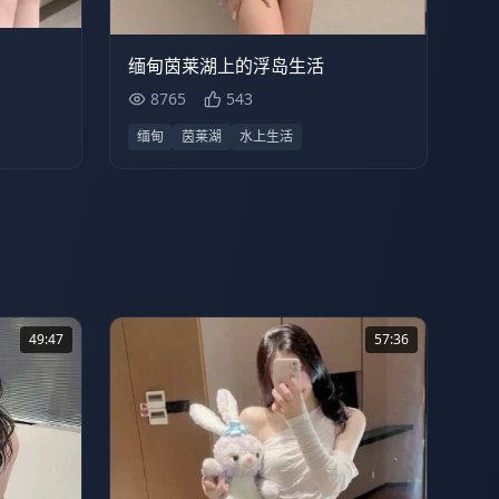
8765
32:03
缅甸茵莱湖上的浮岛生活
8765
543
缅甸
茵莱湖
水上生活
49:47
57:36